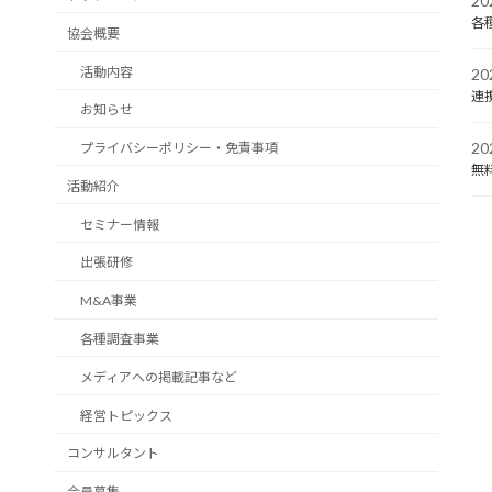
2
各
協会概要
活動内容
2
連
お知らせ
2
プライバシーポリシー・免責事項
無
活動紹介
セミナー情報
出張研修
M&A事業
各種調査事業
メディアへの掲載記事など
経営トピックス
コンサルタント
会員募集