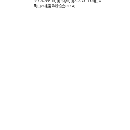
〒194-0013 町田市原町田6-9-8 AETA町田4F
町田市経営診断協会(MCA)