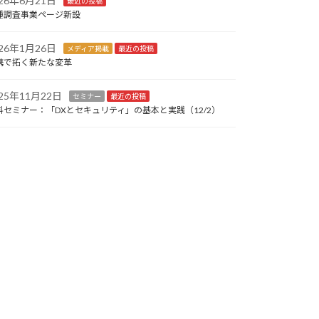
026年6月21日
最近の投稿
種調査事業ページ新設
026年1月26日
メディア掲載
最近の投稿
携で拓く新たな変革
025年11月22日
セミナー
最近の投稿
料セミナー：「DXとセキュリティ」の基本と実践（12/2）