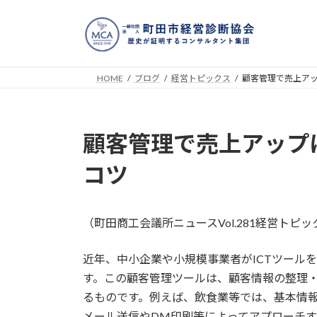
コ
ナ
ン
ビ
テ
ゲ
ン
ー
ツ
シ
HOME
ブログ
経営トピックス
顧客管理で売上ア
へ
ョ
ス
ン
キ
に
顧客管理で売上アップ
ッ
移
プ
動
コツ
（町田商工会議所ニュースVol.281経営トピ
近年、中小企業や小規模事業者がICTツール
す。この顧客管理ツールは、顧客情報の整理
るものです。例えば、飲食業等では、基本情
メール送信やDM印刷等によってアプローチ