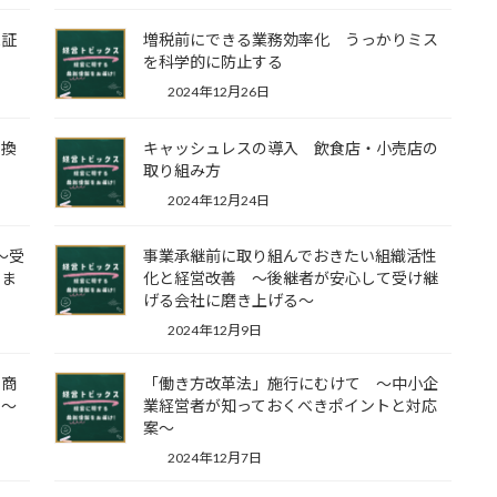
保証
増税前にできる業務効率化 うっかりミス
を科学的に防止する
2024年12月26日
い換
キャッシュレスの導入 飲食店・小売店の
取り組み方
2024年12月24日
～受
事業承継前に取り組んでおきたい組織活性
りま
化と経営改善 ～後継者が安心して受け継
げる会社に磨き上げる～
2024年12月9日
と商
「働き方改革法」施行にむけて ～中小企
Ｐ～
業経営者が知っておくべきポイントと対応
案～
2024年12月7日