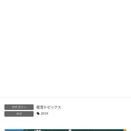
2024年12月10日
事業承継前に取り組んでおきたい組織活性化と経営改善 ～後
継者が安心して受け継げる会社に磨き上げる～
2024年12月9日
「補助金」の最新情報 ～早めの準備と商工会議所や専門家に
相談して完成度ＵＰ～
2024年12月8日
「働き方改革法」施行にむけて ～中小企業経営者が知ってお
くべきポイントと対応案～
2024年12月7日
経営トピックス
カテゴリー
2019
タグ