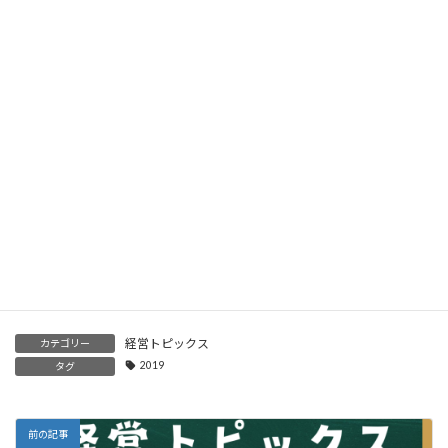
事業承継前に取り組んでおきたい組織活性化と経営改善 ～後
継者が安心して受け継げる会社に磨き上げる～
2024年12月9日
「補助金」の最新情報 ～早めの準備と商工会議所や専門家に
相談して完成度ＵＰ～
2024年12月8日
「働き方改革法」施行にむけて ～中小企業経営者が知ってお
くべきポイントと対応案～
2024年12月7日
経営トピックス
カテゴリー
2019
タグ
前の記事