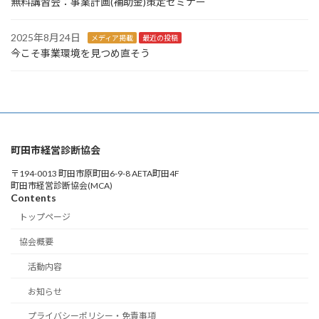
無料講習会：事業計画(補助金)策定セミナー
2025年8月24日
メディア掲載
最近の投稿
今こそ事業環境を見つめ直そう
町田市経営診断協会
〒194-0013 町田市原町田6-9-8 AETA町田4F
町田市経営診断協会(MCA)
Contents
トップページ
協会概要
活動内容
お知らせ
プライバシーポリシー・免責事項