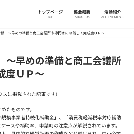
トップページ
協会概要
活動紹介
TOP
ABOUT US
ACHIEVEMENTS
情報 ～早めの準備と商工会議所や専門家に相談して完成度ＵＰ～
 ～早めの準備と商工会議所
成度ＵＰ～
ックスに掲載された記事です）
とめたものです。
小規模事業者持続化補助金」、「消費税軽減税率対応補助
なケースや補助率、申請時の注意点が解説されています。
向上、具体的な経営計画の作成などが挙げられ、中小企業