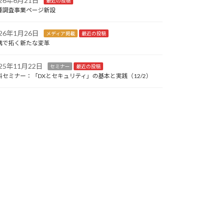
026年6月21日
最近の投稿
種調査事業ページ新設
026年1月26日
メディア掲載
最近の投稿
携で拓く新たな変革
025年11月22日
セミナー
最近の投稿
料セミナー：「DXとセキュリティ」の基本と実践（12/2）