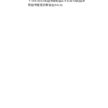
〒194-0013 町田市原町田6-9-8 AETA町田4F
町田市経営診断協会(MCA)