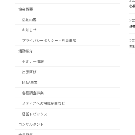
2
各
協会概要
活動内容
2
連
お知らせ
2
プライバシーポリシー・免責事項
無
活動紹介
セミナー情報
出張研修
M&A事業
各種調査事業
メディアへの掲載記事など
経営トピックス
コンサルタント
会員募集