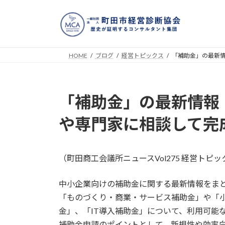
コ
ナ
ン
ビ
テ
ゲ
ン
ー
ツ
シ
HOME
ブログ
経営トピックス
「補助金」の最新
へ
ョ
ス
ン
キ
に
「補助金」の最新情報
ッ
移
プ
動
や専門家に相談して完
（町田商工会議所ニュースVol275 経営トピ
中小企業向けの補助金に関する最新情報をま
「ものづくり・商業・サービス補助金」や「
金」、「IT導入補助金」について、利用可能
補助金申請のポイントとして、新規性や効率