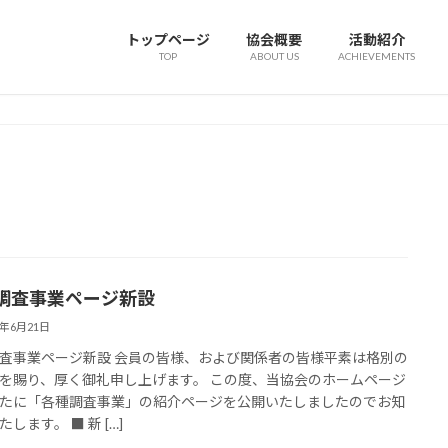
トップページ
協会概要
活動紹介
TOP
ABOUT US
ACHIEVEMENTS
調査事業ページ新設
6年6月21日
査事業ページ新設 会員の皆様、および関係者の皆様平素は格別の
を賜り、厚く御礼申し上げます。 この度、当協会のホームページ
たに「各種調査事業」の紹介ページを公開いたしましたのでお知
します。 ■ 新 […]