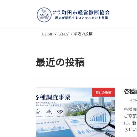
コ
ナ
ン
ビ
テ
ゲ
ン
ー
ツ
シ
HOME
ブログ
最近の投稿
へ
ョ
ス
ン
キ
に
最近の投稿
ッ
移
プ
動
各種
最近の投稿
202
各種調
ご高配
に、新
らせいた