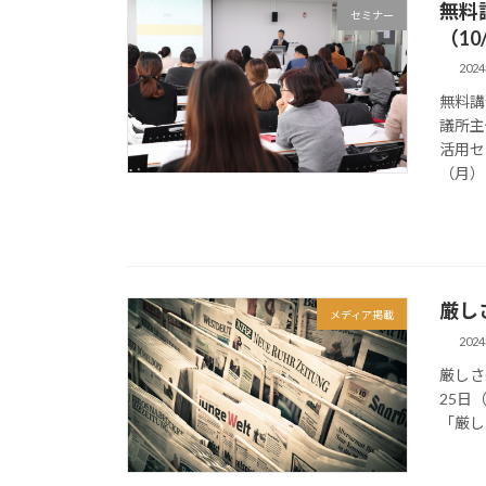
無料
セミナー
（10
202
無料講
議所主
活用セ
（月）14
厳し
メディア掲載
202
厳しさ
25日
「厳し