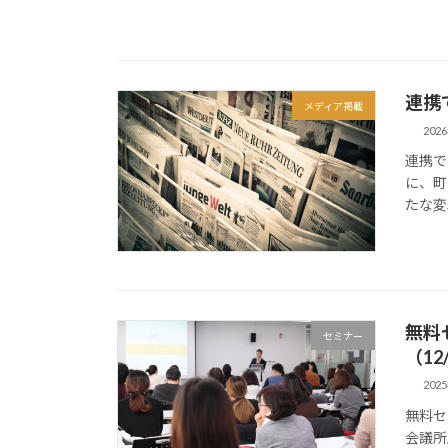
連携
メディア掲載
202
連携で
に、町
たな変
無料
セミナー
（12
202
無料セ
会議所