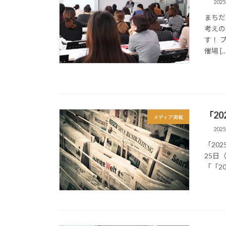
202
まちだ
考えの
す！ プ
催場 […
「2
メディア掲載
202
「20
25日
「「2