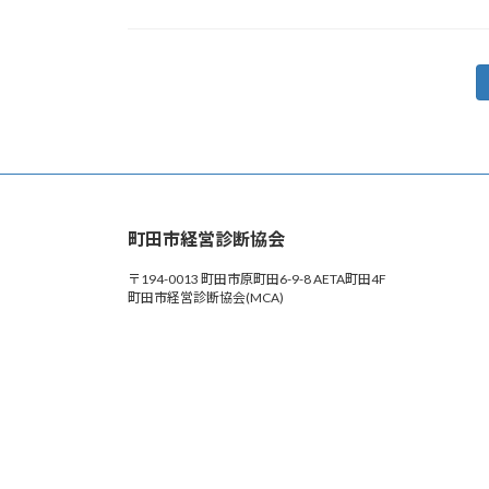
投
稿
の
ペ
町田市経営診断協会
ー
〒194-0013 町田市原町田6-9-8 AETA町田4F
ジ
町田市経営診断協会(MCA)
送
り