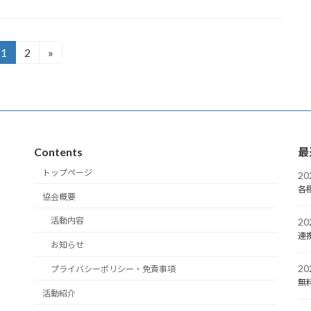
1
2
»
固
固
定
定
ペ
ペ
ー
ー
ジ
ジ
Contents
最
トップページ
2
各
協会概要
活動内容
2
連
お知らせ
2
プライバシーポリシー・免責事項
無
活動紹介