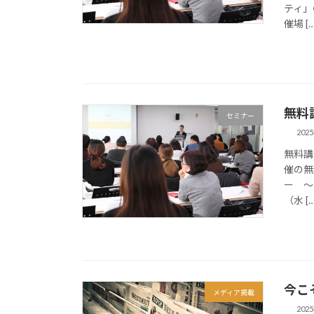
ティ」
催場 […
無料
セミナー
202
無料講
催の無
ー ～
（水 […
今こ
メディア掲載
202