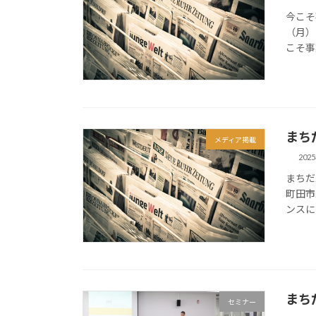
今こそ
（月）
こそ事
まち
メディア掲載
202
まちだ
町田市
ンスに
まち
セミナー