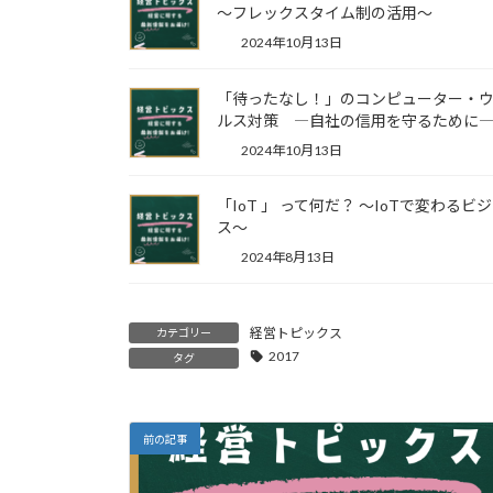
～フレックスタイム制の活用～
2024年10月13日
「待ったなし！」のコンピューター・
ルス対策 ―自社の信用を守るために
2024年10月13日
「IoT 」 って何だ？ ～IoTで変わるビ
ス～
2024年8月13日
経営トピックス
カテゴリー
2017
タグ
前の記事