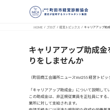
コ
ナ
ン
ビ
テ
ゲ
ン
ー
ツ
シ
HOME
ブログ
経営トピックス
キャリアアップ助
へ
ョ
ス
ン
キ
に
キャリアアップ助成金
ッ
移
プ
動
りをしませんか
（町田商工会議所ニュースVol255 経営トピ
「キャリアアップ助成金」について説明して
この助成金は、非正規従業員を正社員にする
業所に対して支給されます。
申請手続きには迅速な規則的な作成や労働基