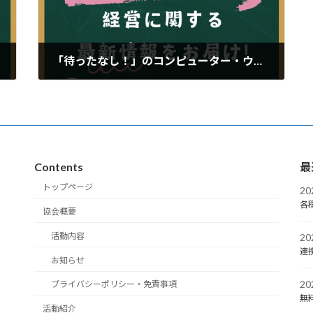
「待ったなし！」のコンピューター・ウィルス対策 ―自社の信用を守るために―
2024年10月13日
Contents
最
トップページ
2
各
協会概要
活動内容
2
連
お知らせ
2
プライバシーポリシー・免責事項
無
活動紹介