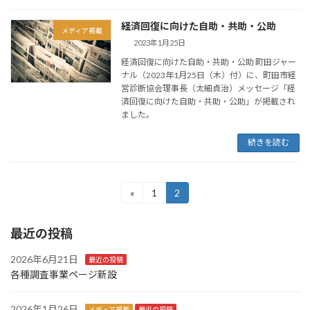
経済回復に向けた自助・共助・公助
メディア掲載
2023年1月25日
経済回復に向けた自助・共助・公助 町田ジャー
ナル（2023年1月25日（木）付）に、町田市経
営診断協会理事長（太細貞治）メッセージ「経
済回復に向けた自助・共助・公助」が掲載され
ました。
続きを読む
投
«
1
2
固
固
定
定
稿
ペ
ペ
最近の投稿
ー
ー
の
ジ
ジ
ペ
2026年6月21日
最近の投稿
各種調査事業ページ新設
ー
2026年1月26日
メディア掲載
最近の投稿