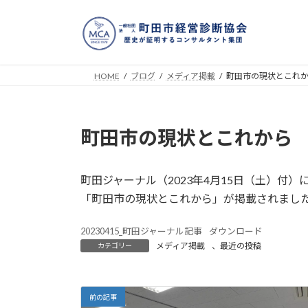
コ
ナ
ン
ビ
テ
ゲ
ン
ー
ツ
シ
HOME
ブログ
メディア掲載
町田市の現状とこれ
へ
ョ
ス
ン
キ
に
町田市の現状とこれから
ッ
移
プ
動
町田ジャーナル（2023年4月15日（土）付
「町田市の現状とこれから」が掲載されまし
20230415_町田ジャーナル記事
ダウンロード
メディア掲載
、
最近の投稿
カテゴリー
前の記事