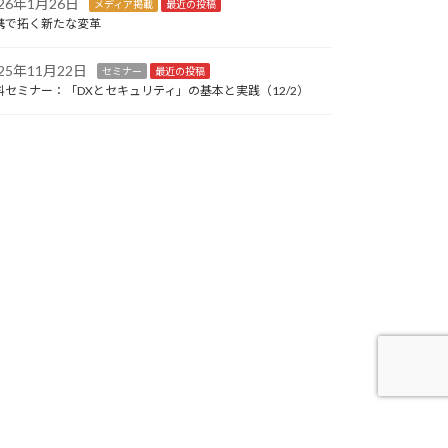
026年1月26日
メディア掲載
最近の投稿
携で拓く新たな変革
025年11月22日
セミナー
最近の投稿
料セミナー：「DXとセキュリティ」の基本と実践（12/2）