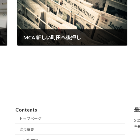
た）
MCA 新しい町田へ後押し
2023年4月22日
Contents
最
トップページ
2
各
協会概要