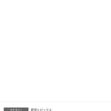
簡単にテレワークを行うコツ ～在宅勤務のためのIT活用～
2025年1月27日
社員を守る、会社を守る下請法 ～下請法の徹底活用術～
2025年1月24日
人を大切にする経営こそが真の経営～人を大切にする経営に取
り組んではいかがでしょうか～
2025年1月8日
5S改革指導実践録～その5S“ニセモノの5S”になっていません
か？～
2025年1月7日
経営トピックス
カテゴリー