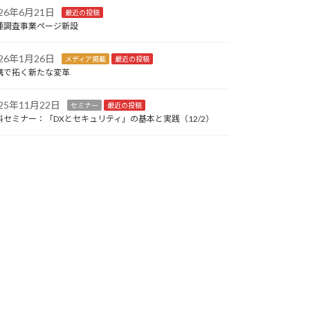
026年6月21日
最近の投稿
種調査事業ページ新設
026年1月26日
メディア掲載
最近の投稿
携で拓く新たな変革
025年11月22日
セミナー
最近の投稿
料セミナー：「DXとセキュリティ」の基本と実践（12/2）