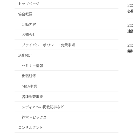
トップページ
2
各
協会概要
活動内容
2
連
お知らせ
2
プライバシーポリシー・免責事項
無
活動紹介
セミナー情報
出張研修
M&A事業
各種調査事業
メディアへの掲載記事など
経営トピックス
コンサルタント