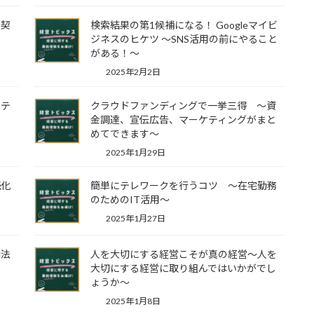
を契
検索結果の第1候補になる！ Googleマイビ
ジネスのヒケツ ～SNS活用の前にやること
がある！～
2025年2月2日
ケテ
クラウドファンディングで一挙三得 ～資
金調達、宣伝広告、マーケティングがまと
めてできます～
2025年1月29日
続化
簡単にテレワークを行うコツ ～在宅勤務
のためのIT活用～
2025年1月27日
請法
人を大切にする経営こそが真の経営～人を
大切にする経営に取り組んではいかがでし
ょうか～
2025年1月8日