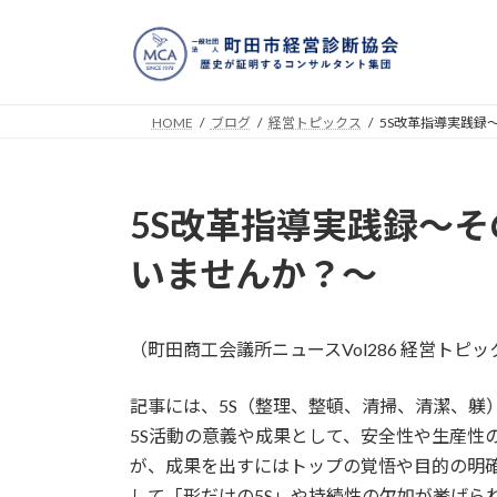
コ
ナ
ン
ビ
テ
ゲ
ン
ー
ツ
シ
HOME
ブログ
経営トピックス
5S改革指導実践録～
へ
ョ
ス
ン
キ
に
5S改革指導実践録～その
ッ
移
プ
動
いませんか？～
（町田商工会議所ニュースVol286 経営トピ
記事には、5S（整理、整頓、清掃、清潔、躾
5S活動の意義や成果として、安全性や生産性
が、成果を出すにはトップの覚悟や目的の明
して「形だけの5S」や持続性の欠如が挙げら