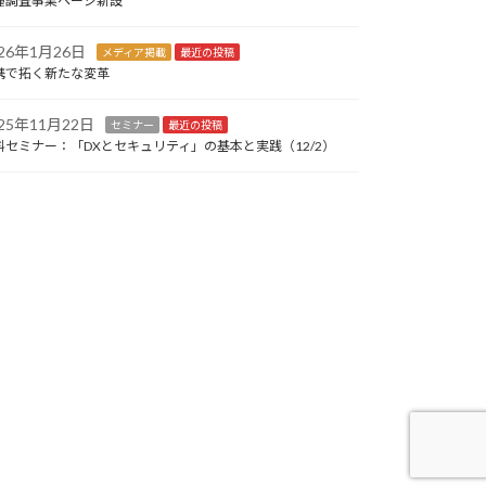
種調査事業ページ新設
026年1月26日
メディア掲載
最近の投稿
携で拓く新たな変革
025年11月22日
セミナー
最近の投稿
料セミナー：「DXとセキュリティ」の基本と実践（12/2）