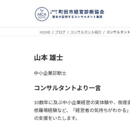
コ
ナ
ン
ビ
テ
ゲ
ン
ー
ツ
シ
HOME
ブログ
コンサルタント紹介
コンサルタント
へ
ョ
ス
ン
キ
に
山本 雄士
ッ
移
プ
動
中小企業診断士
コンサルタントより一言
10数年に及ぶ中小企業経営の実体験や、倒産
修羅場経験など、「経営者の気持ちがわかる
の支援をいたします。