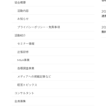
各
協会概要
活動内容
2
連
お知らせ
2
プライバシーポリシー・免責事項
無
活動紹介
セミナー情報
出張研修
M&A事業
各種調査事業
メディアへの掲載記事など
経営トピックス
コンサルタント
会員募集