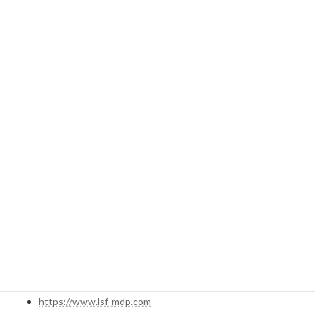
を支援）
略歴
金融機関、商社、建設系事業会社にて中小・中堅企業の皆様にむ
けた様々な事業資金の融資や貿易金融を支援してきました。また
オーナー経営者と共にM＆Aを手がけ後継者問題への対応と成長戦
略の実行を進めてきました。
講演可能なテーマ
中小型M＆Aを活用した成長戦略と資金調達方法
自身のホームページ
https://www.lsf-mdp.com